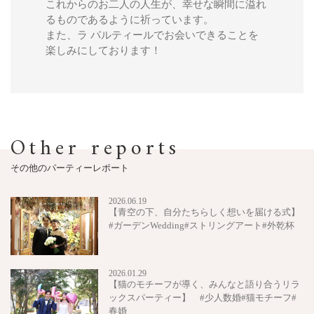
これからのお二人の人生が、幸せな瞬間に溢れ
るものであるように祈っています。
また、ラ パルティールでお会いできることを
楽しみにしております！
Other reports
その他のパーティーレポート
2026.06.19
【青空の下、自分たちらしく想いを届ける式】
#ガーデンWedding#ストリングアート#外乾杯
2026.01.29
【猫のモチーフが導く、みんなと語り合うリラ
ックスパーティー】 #少人数婚#猫モチーフ#
春婚