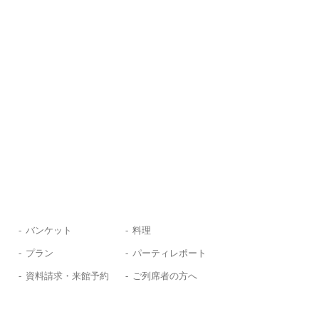
バンケット
料理
プラン
パーティレポート
資料請求・来館予約
ご列席者の方へ