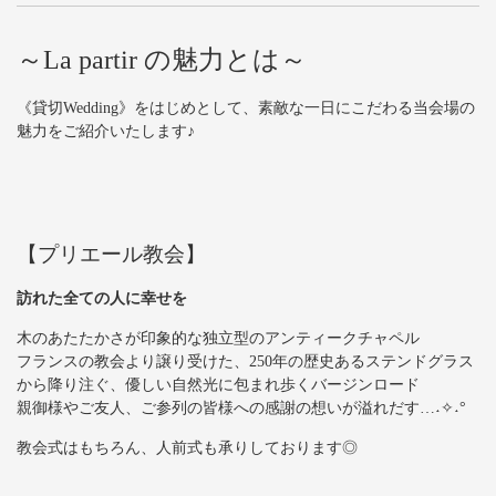
～La partir の魅力とは～
《貸切Wedding》をはじめとして、素敵な一日にこだわる当会場の
魅力をご紹介いたします♪
【プリエール教会】
訪れた全ての人に幸せを
木のあたたかさが印象的な独立型のアンティークチャペル
フランスの教会より譲り受けた、250年の歴史あるステンドグラス
から降り注ぐ、優しい自然光に包まれ歩くバージンロード
親御様やご友人、ご参列の皆様への感謝の想いが溢れだす…˖✧˖°
教会式はもちろん、人前式も承りしております◎