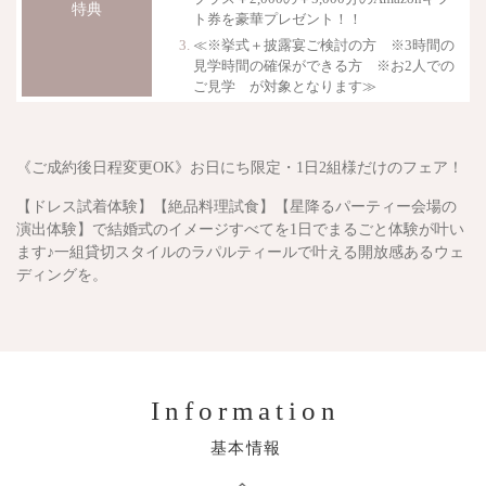
特典
ト券を豪華プレゼント！！
≪※挙式＋披露宴ご検討の方 ※3時間の
見学時間の確保ができる方 ※お2人での
ご見学 が対象となります≫
《ご成約後日程変更OK》
お日にち限定・1日2組様だけのフェア！
【ドレス試着体験】【絶品料理試食】【星降るパーティー会場の
演出体験】で結婚式のイメージすべてを1日でまるごと体験が叶い
ます♪一組貸切スタイルのラパルティールで叶える開放感あるウェ
ディングを。
Information
基本情報